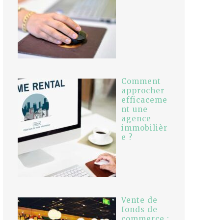
Comment
approcher
efficaceme
nt une
agence
immobilièr
e ?
Vente de
fonds de
commerce :