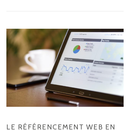
DES
RAISONS
POUR
LESQUELLES
LES
RÉSEAUX
SOCIAUX
SONT
IMPORTANTS
POUR
UN
BUSINESS
LE RÉFÉRENCEMENT WEB EN