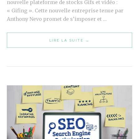
nouvelle plateforme de stocks Gifs et vidéo :
« Gifing ». Cette nouvelle entreprise tenue par
Anthony Nevo promet de s’imposer et …
AMBASSADEUR
LIRE LA SUITE
→
GIFING
:
UNE
NOUVELLE
OPPORTUNITÉ
D’AFFILIATION
À
TESTER