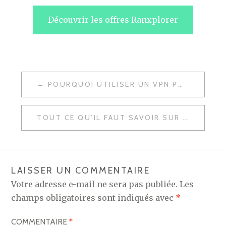
Découvrir les offres Ranxplorer
NAVIGATION
POURQUOI UTILISER UN VPN POUR LE STREAMING ET LA VOD ? LEQUEL CHOISIR ?
DE
L’ARTICLE
TOUT CE QU’IL FAUT SAVOIR SUR LES VPN : À QUOI ÇA SERT, TOUR D’HORIZON DES MEILLEURS VPN, ETC.
LAISSER UN COMMENTAIRE
Votre adresse e-mail ne sera pas publiée.
Les
champs obligatoires sont indiqués avec
*
COMMENTAIRE
*