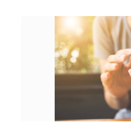
DE
RECHERCHE
QUI
PROTÈGE
VOTRE
VIE
PRIVÉE