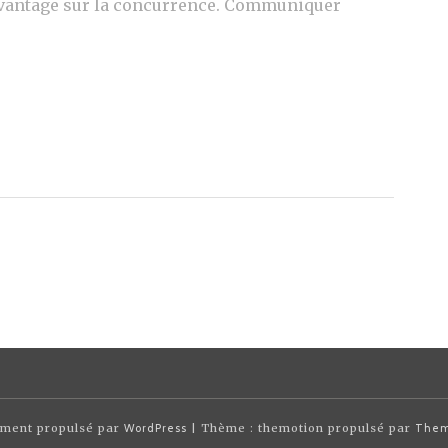
 avantage sur la concurrence. Communiquer
ement propulsé par
WordPress
| Thème : themotion propulsé par
Them