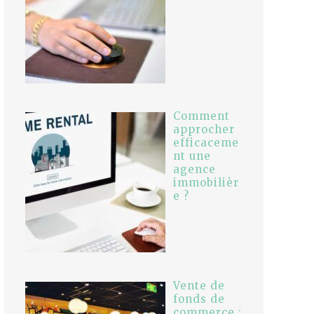
Comment
approcher
efficaceme
nt une
agence
immobilièr
e ?
Vente de
fonds de
commerce :