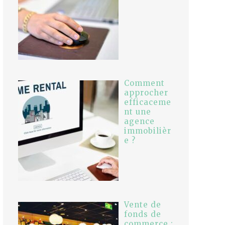
Comment
approcher
efficaceme
nt une
agence
immobilièr
e ?
Vente de
fonds de
commerce :